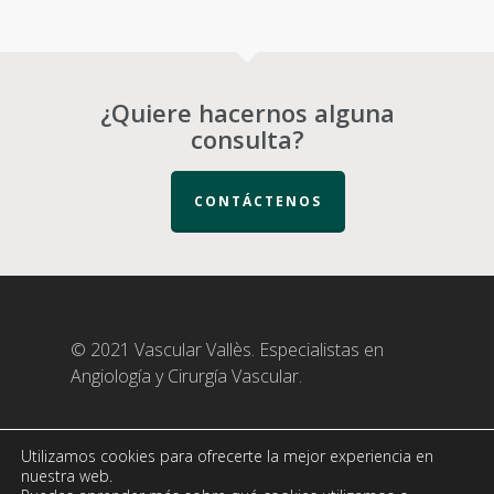
¿Quiere hacernos alguna
consulta?
CONTÁCTENOS
© 2021 Vascular Vallès. Especialistas en
Angiología y Cirurgía Vascular.
Utilizamos cookies para ofrecerte la mejor experiencia en
nuestra web.
Politica de Privacidad
|
Aviso legal
|
Política